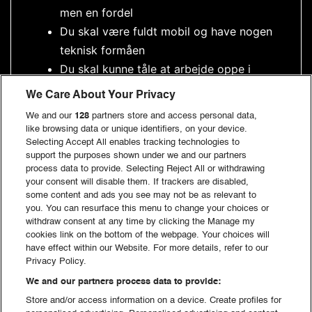
men en fordel
Du skal være fuldt mobil og have nogen
teknisk formåen
Du skal kunne tåle at arbejde oppe i
højderne
We Care About Your Privacy
We and our
128
partners store and access personal data,
like browsing data or unique identifiers, on your device.
OPGAVER
Selecting Accept All enables tracking technologies to
support the purposes shown under we and our partners
Vi lyser helvede op! Der skal opsættes lys overalt på
process data to provide. Selecting Reject All or withdrawing
pladsen og ved scenerne. Når COPENHELL er ovre,
your consent will disable them. If trackers are disabled,
skal alt tages ned igen, så Helvede atter kan blive
some content and ads you see may not be as relevant to
you. You can resurface this menu to change your choices or
kulsort.
withdraw consent at any time by clicking the Manage my
cookies link on the bottom of the webpage. Your choices will
have effect within our Website. For more details, refer to our
Privacy Policy.
Det kan være uforudsigeligt at lave festival, så vær
We and our partners process data to provide:
opmærksom på, at du kan blive flyttet til et andet hold
Store and/or access information on a device. Create profiles for
eller få tildelt nogle andre opgaver end planlagt, hvis