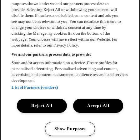
purposes shown under we and our partners process data to
provide. Selecting Reject All or withdrawing your consent will
disable them. If trackers are disabled, some content and ads you
OPGAVER
see may not be as relevant to you. You can resurface this menu to
change your choices or withdraw consent at any time by
Som frivillig hos COPENHELL Cocktail Club får du lov til at trylle
clicking the Manage my cookies link on the bottom of the
lækre cocktails frem midt i festivalens kaos. Du mixer drikke med
webpage. Your choices will have effect within our Website. For
lokale råvarer og giver gæsterne en smagsoplevelse, de ikke lige
more details, refer to our Privacy Policy.
glemmer.
We and our partners process data to provide:
Her er tempoet højt, grinene mange og stemningen helt i top – selv
Store and/or access information on a device. Create profiles for
når helvede buldrer omkring os. Du bliver en del af et stærkt hold,
personalised advertising. Personalised advertising and content,
der elsker god energi, gode mennesker og gode cocktails.
advertising and content measurement, audience research and services
Hvis du kan lide festivalstemning, teamwork og at servere noget
development.
ekstra lækkert, så er du lige den, vi mangler!
List of Partners (vendors)
Reject All
Accept All
Det kan være uforudsigeligt at lave festival, så vær opmærksom på,
at du kan blive flyttet til et andet hold eller få tildelt nogle andre
opgaver end planlagt, hvis det er nødvendigt.
Show Purposes
Manage my cookies