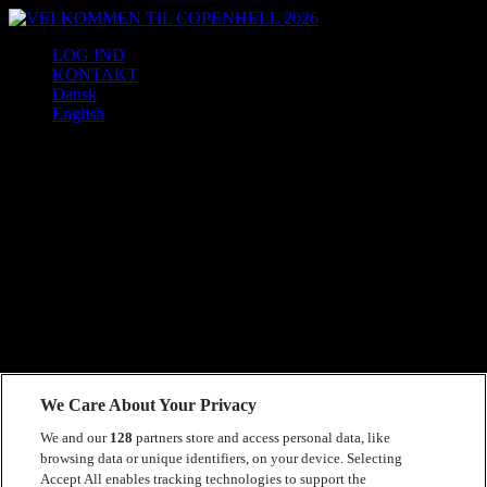
Skip
to
VELKOMMEN
LOG IND
content
TIL
KONTAKT
COPENHELL
Dansk
2026
English
Bartender – COPENHELL Cocktail Club
PERIODE
Under COPENHELL
Vagtlængder: 9 timer
KVALIFIKATIONER
Et godt service-gen
We Care About Your Privacy
Du skal kunne stå og gå i mange timer – og holde tungen lige
We and our
128
partners store and access personal data, like
i munden i travle perioder
browsing data or unique identifiers, on your device. Selecting
Accept All enables tracking technologies to support the
Erfaring som bartender er en stor fordel, men ikke et krav