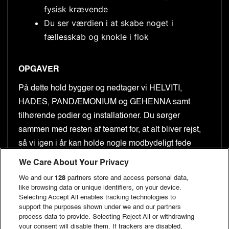
fysisk krævende
Du ser værdien i at skabe noget i
fællesskab og knokle i flok
OPGAVER
På dette hold bygger og nedtager vi HELVITI,
HADES, PANDÆMONIUM og GEHENNA samt
tilhørende podier og installationer. Du sørger
sammen med resten af teamet for, at alt bliver rejst,
så vi igen i år kan holde nogle modbydeligt fede
koncerter!!
We Care About Your Privacy
Det er ikke kedeligt, og du kommer ikke til at stå
We and our
128
partners store and access personal data,
like browsing data or unique identifiers, on your device.
stille. Det er hårdt, men virkeligt tilfredsstillende
Selecting Accept All enables tracking technologies to
arbejde!!
support the purposes shown under we and our partners
process data to provide. Selecting Reject All or withdrawing
Når festivalen er slut, skal scenerne selvfølgelig ned
your consent will disable them. If trackers are disabled,