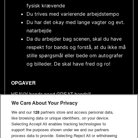
fysisk krævende
Du trives med varierende arbejdstempo
Du har det okay med lange vagter og evt.
natarbejde
Da du arbejder bag scenen, skal du have
respekt for bands og forstå, at du ikke må
stille spørgsmål eller bede om autografer
og billeder. De skal have fred og ro!
OPGAVER
HEAVY bands need GREAT hands!!
We Care About Your Privacy
På dette hold kommer du til at arbejde
We and our
128
partners store and access personal data,
som Stagehand på
Helviti, COPENHELLs største
like browsing data or unique identifiers, on your device.
scene
. Du arbejder på og bag scenen og skifter set-
Selecting Accept All enables tracking technologies to
support the purposes shown under we and our partners
up mellem bands. Der er tunge løft, og det er hårdt
process data to provide. Selecting Reject All or withdrawing