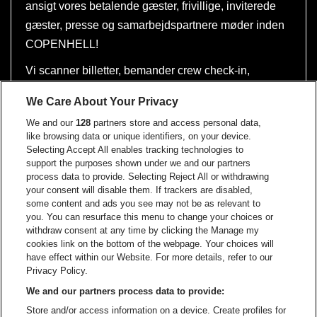
ansigt vores betalende gæster, frivillige, inviterede
gæster, presse og samarbejdspartnere møder inden
COPENHELL!
Vi scanner billetter, bemander crew check-in,
optimerer køafviklingen, holder pladsen lækker og
We Care About Your Privacy
står i baren.
We and our
128
partners store and access personal data,
Alle poster håndteres med et smil og godt humør,
like browsing data or unique identifiers, on your device.
Selecting Accept All enables tracking technologies to
også når der er travlt!
support the purposes shown under we and our partners
process data to provide. Selecting Reject All or withdrawing
Posterne bliver fordelt ved vagtstart og der forventes
your consent will disable them. If trackers are disabled,
at du gerne flytter post, når der er brug for det.
some content and ads you see may not be as relevant to
you. You can resurface this menu to change your choices or
withdraw consent at any time by clicking the Manage my
cookies link on the bottom of the webpage. Your choices will
Ved at tilmelde mig dette hold, siger jeg JA TAK til
have effect within our Website. For more details, refer to our
at være fleksibel og påtager mig gerne varierede
Privacy Policy.
opgaver under pre-eventet. Jeg er indforstået
We and our partners process data to provide:
med, at jeg skal skifte opgave, hvis der vurderes,
Store and/or access information on a device. Create profiles for