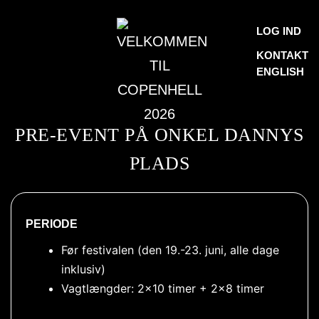
Skip
VELKOMMEN
LOG IND
to
TIL
KONTAKT
content
ENGLISH
COPENHELL
2026
PRE-EVENT PÅ ONKEL DANNYS
PLADS
PERIODE
Før festivalen (den 19.-23. juni, alle dage
inklusiv)
Vagtlængder: 2×10 timer + 2×8 timer